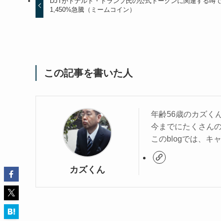
DJTがドナルド・トランプ氏の公式トークンに関連する噂
1,450%急騰（ミームコイン）
この記事を書いた人
年齢56歳のカズく
今までにたくさん
このblogでは、
カズくん