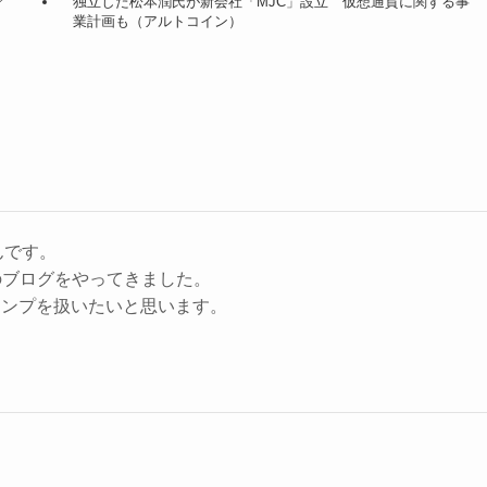
で
独立した松本潤氏が新会社「MJC」設立 仮想通貨に関する事
業計画も（アルトコイン）
んです。
のブログをやってきました。
キャンプを扱いたいと思います。