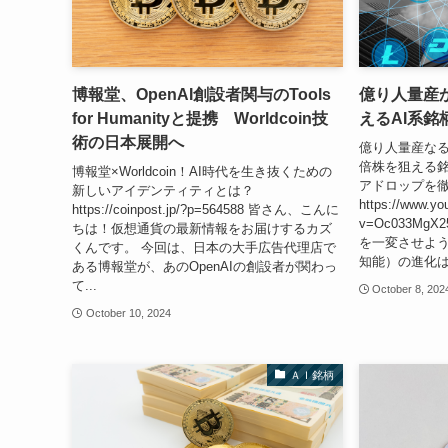
博報堂、OpenAI創設者関与のTools
億り人量産
for Humanityと提携 Worldcoin技
えるAI系銘
術の日本展開へ
億り人量産なる
倍株を狙える銘柄
博報堂×Worldcoin！AI時代を生き抜くための
アドロップを
新しいアイデンティティとは？
https://www.yo
https://coinpost.jp/?p=564588 皆さん、こんに
v=Oc033Mg
ちは！仮想通貨の最新情報をお届けするカズ
を一変させよう
くんです。 今回は、日本の大手広告代理店で
知能）の進化は
ある博報堂が、あのOpenAIの創設者が関わっ
て...
October 8, 202
October 10, 2024
ＡＩ銘柄