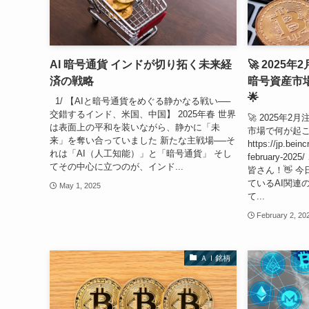
AI 暗号通貨 インドが切り拓く未来経
🚀 2025
済の戦略
暗号資産市
🌟
1/ 【AIと暗号通貨をめぐる静かなる戦い──
交錯するインド、米国、中国】 2025年春 世界
🚀 2025年2
は表面上の平和を装いながら、静かに「未
市場で何が起こ
来」を奪い合っていました 新たな主戦場──そ
https://jp.beinc
れは「AI（人工知能）」と「暗号通貨」 そし
february-
てその中心に立つのが、インド...
皆さん！👋 今
ているAI関連
May 1, 2025
て...
February 2, 20
ＡＩ銘柄