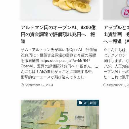
アルトマン氏のオープンAI、9200億
アップルとエ
円の資金調達で評価額21兆円へ 報
出資計画 
道
へ＝報道（A
サム・アルトマン氏が率いるOpenAI、評価額
🎉こんにちは
21兆円に！巨額資金調達の裏側と今後の展望
はテクノロジ
を徹底解説 https://coinpost.jp/?p=557947
届けします。
OpenAI、驚異の評価額21兆円へ！ 皆さん、こ
アが、人工知能
んにちは！AIの進化が日ごとに加速する中、
ープンAI）へ
衝撃的なニュースが飛び込んできまし...
た！これは数千
September 12, 2024
September 1, 
ＡＩ銘柄