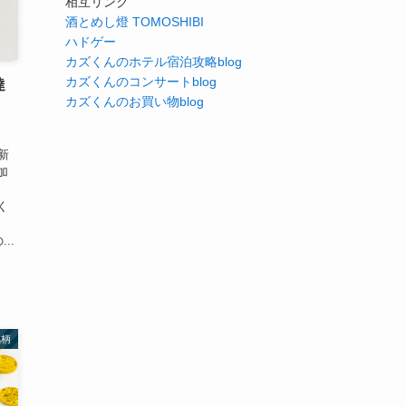
相互リンク
酒とめし燈 TOMOSHIBI
ハドゲー
カズくんのホテル宿泊攻略blog
カズくんのコンサートblog
達
カズくんのお買い物blog
！
新
加
ち
く
..
銘柄