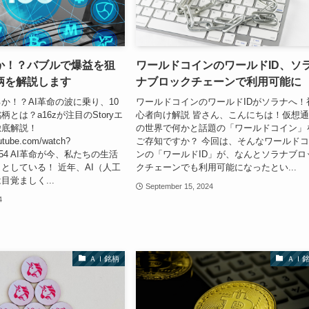
か！？バブルで爆益を狙
ワールドコインのワールドID、ソ
柄を解説します
ナブロックチェーンで利用可能に
か！？AI革命の波に乗り、10
ワールドコインのワールドIDがソラナへ！
とは？a16zが注目のStoryエ
心者向け解説 皆さん、こんにちは！仮想
徹底解説！
の世界で何かと話題の「ワールドコイン」
utube.com/watch?
ご存知ですか？ 今回は、そんなワールド
X254 AI革命が今、私たちの生活
ンの「ワールドID」が、なんとソラナブロ
としている！ 近年、AI（人工
クチェーンでも利用可能になったとい...
目覚ましく...
September 15, 2024
4
ＡＩ銘柄
ＡＩ