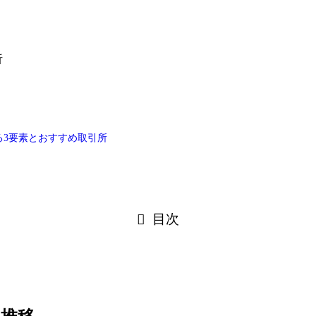
析
る3要素とおすすめ取引所
目次