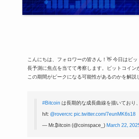
こんにちは、フォロワーの皆さん！👋 今日はビッ
長予測に焦点を当てて考察します。ビットコイン
この期間がピークになる可能性があるのかを解説し
#Bitcoin
は長期的な成長曲線を描いており、2
h/t:
@rovercrc
pic.twitter.com/7eunMK6s18
— Mr.₿itcoin (@coinspace_)
March 22, 202