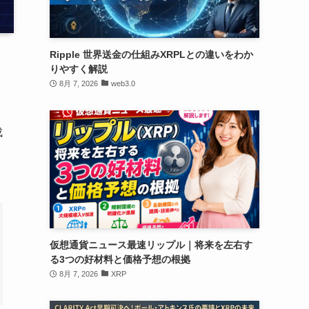
Ripple 世界送金の仕組みXRPLとの違いをわか
りやすく解説
8月 7, 2026
web3.0
成
仮想通貨ニュース最速リップル｜将来を左右す
る3つの好材料と価格予想の根拠
8月 7, 2026
XRP