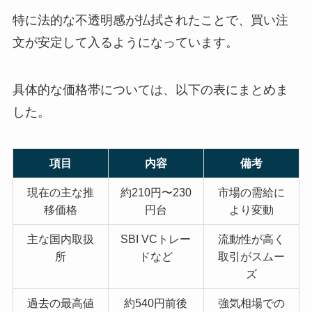
特に法的な不透明感が払拭されたことで、買い注
文が安定して入るようになっています。
具体的な価格帯については、以下の表にまとめま
した。
項目
内容
備考
現在の主な推
約210円〜230
市場の需給に
移価格
円台
より変動
主な国内取扱
SBI VCトレー
流動性が高く
所
ドなど
取引がスムー
ズ
過去の最高値
約540円前後
強気相場での