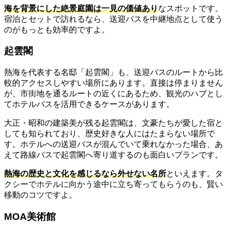
海を背景にした絶景庭園は一見の価値あり
なスポットです。
宿泊とセットで訪れるなら、送迎バスを中継地点として使う
のがもっとも効率的ですよ。
起雲閣
熱海を代表する名邸「起雲閣」も、送迎バスのルートから比
較的アクセスしやすい場所にあります。直接は停まりません
が、市街地を通るルートの近くにあるため、観光のハブとし
てホテルバスを活用できるケースがあります。
大正・昭和の建築美が残る起雲閣は、文豪たちが愛した宿と
しても知られており、歴史好きな人にはたまらない場所で
す。ホテルへの送迎バスが混んでいて乗れなかった場合、あ
えて路線バスで起雲閣へ寄り道するのも面白いプランです。
熱海の歴史と文化を感じるなら外せない名所
といえます。タ
クシーでホテルに向かう途中に立ち寄ってもらうのも、賢い
移動のコツですよ。
MOA美術館