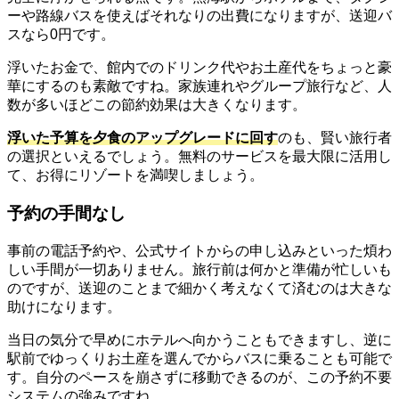
ーや路線バスを使えばそれなりの出費になりますが、送迎バ
スなら0円です。
浮いたお金で、館内でのドリンク代やお土産代をちょっと豪
華にするのも素敵ですね。家族連れやグループ旅行など、人
数が多いほどこの節約効果は大きくなります。
浮いた予算を夕食のアップグレードに回す
のも、賢い旅行者
の選択といえるでしょう。無料のサービスを最大限に活用し
て、お得にリゾートを満喫しましょう。
予約の手間なし
事前の電話予約や、公式サイトからの申し込みといった煩わ
しい手間が一切ありません。旅行前は何かと準備が忙しいも
のですが、送迎のことまで細かく考えなくて済むのは大きな
助けになります。
当日の気分で早めにホテルへ向かうこともできますし、逆に
駅前でゆっくりお土産を選んでからバスに乗ることも可能で
す。自分のペースを崩さずに移動できるのが、この予約不要
システムの強みですね。