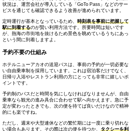
状況は、運営会社が導入している「GoTo Pass」などのサー
ビスを通じても確認できるよう改善が進められています。
定時運行が基本となっているため、
時刻表を事前に把握して
駅に到着する
のが賢い利用方法です。所要時間は短いです
が、熱海の市街地を抜けるため景色を眺めているうちにあっ
という間に到着しますよ。
予約不要の仕組み
ホテルニューアカオの送迎バスは、事前の予約が一切必要な
い自由乗車制を採用しています。これは宿泊客だけでなく、
日帰り入浴やレストラン利用の方にとっても非常に嬉しいポ
イントです。
予約制のバスだと時間を気にしなければなりませんが、自由
乗車なら観光の進み具合に合わせて駅へ向かえます。急に予
定が変わったときでも、次の便を待てば良いだけなので精神
的にも楽ですね。
ただし、週末や大型連休などの繁忙期には一度に乗り切れな
い場合もあります。その際は次の便を待つか、
タクシーを利