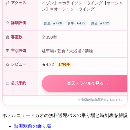
アクセス
イゾン】⇒ホライゾン・ウイング【オーシャ
ン】⇒オーシャン・ウイング
詳細評価
部屋
★4.08
食事
★4.29
風呂
★4.32
客室数
全350室
主な設備
駐車場 / 朝食 / 大浴場 / 禁煙
レビュー
★4.22
2,792件
公式予約
楽天トラベルで見る →
※掲載情報は執筆時点のものです。
ホテルニューアカオの無料送迎バスの乗り場と時刻表を解説
熱海駅前の乗り場