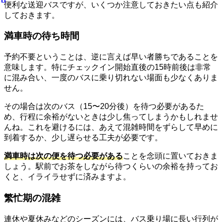
便利な送迎バスですが、いくつか注意しておきたい点も紹介
しておきます。
満車時の待ち時間
予約不要ということは、逆に言えば早い者勝ちであることを
意味します。特にチェックイン開始直後の15時前後は非常
に混み合い、一度のバスに乗り切れない場面も少なくありま
せん。
その場合は次のバス（15〜20分後）を待つ必要があるた
め、行程に余裕がないときは少し焦ってしまうかもしれませ
んね。これを避けるには、あえて混雑時間をずらして早めに
到着するか、少し遅らせる工夫が必要です。
満車時は次の便を待つ必要がある
ことを念頭に置いておきま
しょう。駅前でお茶をしながら待つくらいの余裕を持ってお
くと、イライラせずに済みますよ。
繁忙期の混雑
連休や夏休みなどのシーズンには、バス乗り場に長い行列が