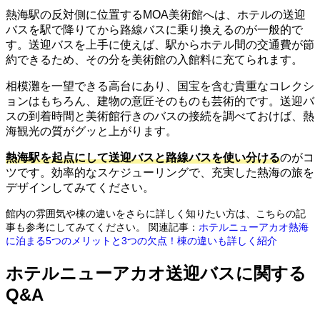
熱海駅の反対側に位置するMOA美術館へは、ホテルの送迎
バスを駅で降りてから路線バスに乗り換えるのが一般的で
す。送迎バスを上手に使えば、駅からホテル間の交通費が節
約できるため、その分を美術館の入館料に充てられます。
相模灘を一望できる高台にあり、国宝を含む貴重なコレクシ
ョンはもちろん、建物の意匠そのものも芸術的です。送迎バ
スの到着時間と美術館行きのバスの接続を調べておけば、熱
海観光の質がグッと上がります。
熱海駅を起点にして送迎バスと路線バスを使い分ける
のがコ
ツです。効率的なスケジューリングで、充実した熱海の旅を
デザインしてみてください。
館内の雰囲気や棟の違いをさらに詳しく知りたい方は、こちらの記
事も参考にしてみてください。 関連記事：
ホテルニューアカオ熱海
に泊まる5つのメリットと3つの欠点！棟の違いも詳しく紹介
ホテルニューアカオ送迎バスに関する
Q&A