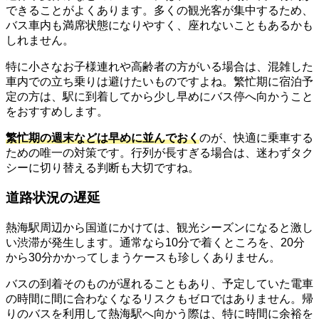
できることがよくあります。多くの観光客が集中するため、
バス車内も満席状態になりやすく、座れないこともあるかも
しれません。
特に小さなお子様連れや高齢者の方がいる場合は、混雑した
車内での立ち乗りは避けたいものですよね。繁忙期に宿泊予
定の方は、駅に到着してから少し早めにバス停へ向かうこと
をおすすめします。
繁忙期の週末などは早めに並んでおく
のが、快適に乗車する
ための唯一の対策です。行列が長すぎる場合は、迷わずタク
シーに切り替える判断も大切ですね。
道路状況の遅延
熱海駅周辺から国道にかけては、観光シーズンになると激し
い渋滞が発生します。通常なら10分で着くところを、20分
から30分かかってしまうケースも珍しくありません。
バスの到着そのものが遅れることもあり、予定していた電車
の時間に間に合わなくなるリスクもゼロではありません。帰
りのバスを利用して熱海駅へ向かう際は、特に時間に余裕を