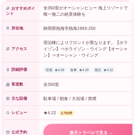
全350室がオーシャンビュー 海上リゾートで
おすすめポイ
ント
唯一無二の絶景体験を
所在地
静岡県熱海市熱海1993-250
宿泊棟によりフロントが異なります。【ホラ
アクセス
イゾン】⇒ホライゾン・ウイング【オーシャ
ン】⇒オーシャン・ウイング
詳細評価
部屋
★4.08
食事
★4.29
風呂
★4.32
客室数
全350室
主な設備
駐車場 / 朝食 / 大浴場 / 禁煙
レビュー
★4.22
2,792件
公式予約
楽天トラベルで見る →