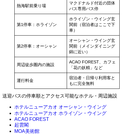
マクドナルド付近の団体
熱海駅前乗り場
バス専用バス停
ホライゾン・ウイング玄
第1停車：ホライゾン
関前（宿泊者はここで下
車）
オーシャン・ウイング玄
第2停車：オーシャン
関前（メインダイニング
錦に近い）
ACAO FOREST、カフェ
周辺徒歩圏内の施設
「花の妖精」など
宿泊者・日帰り利用客と
運行料金
もに完全無料
送迎バスの停車順とアクセス可能なホテル・周辺施設
ホテルニューアカオ オーシャン・ウイング
ホテルニューアカオ ホライゾン・ウイング
ACAO FOREST
起雲閣
MOA美術館