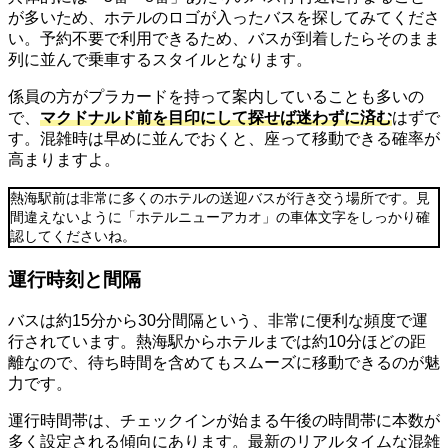
が多いため、ホテルのロゴが入ったバスを探してみてくださ
い。予約不要で利用できるため、バスが到着したらそのまま
列に並んで乗車するスタイルとなります。
係員の方がプラカードを持って案内していることも多いの
で、
マクドナルド前を目印にして探せば迷わずに済む
はずで
す。混雑時は早めに並んでおくと、座って移動できる確率が
高まりますよ。
熱海駅前は非常に多くのホテルの送迎バスが行き交う場所です。見
間違えないように「ホテルニューアカオ」の車体文字をしっかり確
認してくださいね。
運行時刻と間隔
バスは約15分から30分間隔という、非常に便利な頻度で運
行されています。熱海駅からホテルまでは約10分ほどの距
離なので、待ち時間を含めてもスムーズに移動できるのが魅
力です。
運行時間帯は、チェックインが始まる午後の時間帯に本数が
多く設定される傾向にあります。最新のリアルタイムな混雑