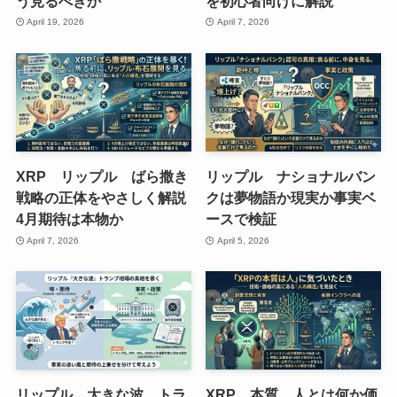
う見るべきか
を初心者向けに解説
April 19, 2026
April 7, 2026
XRP リップル ばら撒き
リップル ナショナルバン
戦略の正体をやさしく解説
クは夢物語か現実か事実ベ
4月期待は本物か
ースで検証
April 7, 2026
April 5, 2026
リップル 大きな波 トラ
XRP 本質 人とは何か価