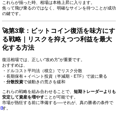
これらが揃った時、相場は本格上昇に入ります。
焦って飛び乗るのではなく、明確なサインを待つことが成功
の鍵です。
🚀第3章：ビットコイン復活を味方にす
る戦略｜リスクを抑えつつ利益を最大
化する方法
復活相場では、正しい“攻め方”が重要です。
おすすめは、
・ドルコスト平均法（積立）でリスク分散
・長期保有＋イベント投資（半減期・ETF）で波に乗る
・
分散投資
で値動きの荒さを緩和
これらの戦略を組み合わせることで、
短期トレーダーよりも
安定して資産を増やす
ことが可能です。
市場が熱狂する前に準備する──それが、真の勝者の条件で
す。