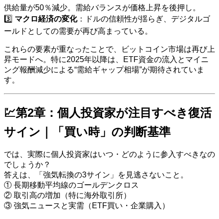
供給量が50％減少。需給バランスが価格上昇を後押し。
3️⃣
マクロ経済の変化
：ドルの信頼性が揺らぎ、デジタルゴ
ールドとしての需要が再び高まっている。
これらの要素が重なったことで、ビットコイン市場は再び上
昇モードへ。特に2025年以降は、ETF資金の流入とマイニ
ング報酬減少による“需給ギャップ相場”が期待されていま
す。
💹第2章：個人投資家が注目すべき復活
サイン｜「買い時」の判断基準
では、実際に個人投資家はいつ・どのように参入すべきなの
でしょうか？
答えは、「強気転換の3サイン」を見逃さないこと。
① 長期移動平均線のゴールデンクロス
② 取引高の増加（特に海外取引所）
③ 強気ニュースと実需（ETF買い・企業購入）