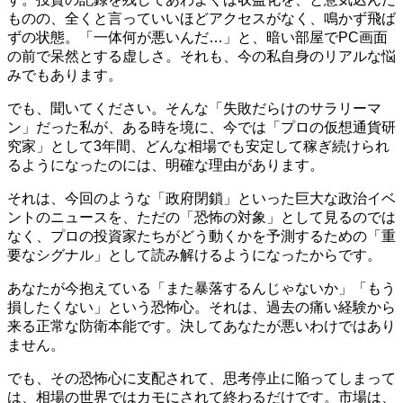
ものの、全くと言っていいほどアクセスがなく、鳴かず飛ば
ずの状態。「一体何が悪いんだ…」と、暗い部屋でPC画面
の前で呆然とする虚しさ。それも、今の私自身のリアルな悩
みでもあります。
でも、聞いてください。そんな「失敗だらけのサラリーマ
ン」だった私が、ある時を境に、今では「プロの仮想通貨研
究家」として3年間、どんな相場でも安定して稼ぎ続けられ
るようになったのには、明確な理由があります。
それは、今回のような「政府閉鎖」といった巨大な政治イベ
ントのニュースを、ただの「恐怖の対象」として見るのでは
なく、プロの投資家たちがどう動くかを予測するための「重
要なシグナル」として読み解けるようになったからです。
あなたが今抱えている「また暴落するんじゃないか」「もう
損したくない」という恐怖心。それは、過去の痛い経験から
来る正常な防衛本能です。決してあなたが悪いわけではあり
ません。
でも、その恐怖心に支配されて、思考停止に陥ってしまって
は、相場の世界ではカモにされて終わるだけです。市場は、