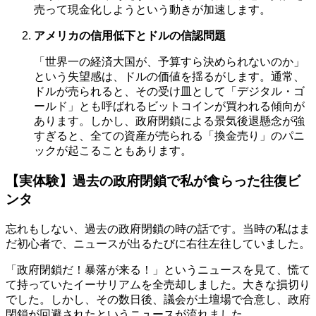
売って現金化しようという動きが加速します。
アメリカの信用低下とドルの信認問題
「世界一の経済大国が、予算すら決められないのか」
という失望感は、ドルの価値を揺るがします。通常、
ドルが売られると、その受け皿として「デジタル・ゴ
ールド」とも呼ばれるビットコインが買われる傾向が
あります。しかし、政府閉鎖による景気後退懸念が強
すぎると、全ての資産が売られる「換金売り」のパニ
ックが起こることもあります。
【実体験】過去の政府閉鎖で私が食らった往復ビ
ンタ
忘れもしない、過去の政府閉鎖の時の話です。当時の私はま
だ初心者で、ニュースが出るたびに右往左往していました。
「政府閉鎖だ！暴落が来る！」というニュースを見て、慌て
て持っていたイーサリアムを全売却しました。大きな損切り
でした。しかし、その数日後、議会が土壇場で合意し、政府
閉鎖が回避されたというニュースが流れました。