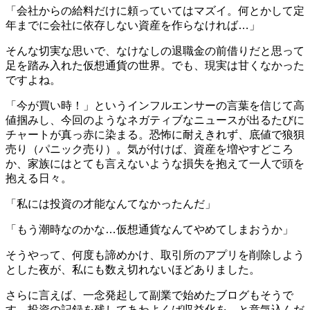
「会社からの給料だけに頼っていてはマズイ。何とかして定
年までに会社に依存しない資産を作らなければ…」
そんな切実な思いで、なけなしの退職金の前借りだと思って
足を踏み入れた仮想通貨の世界。でも、現実は甘くなかった
ですよね。
「今が買い時！」というインフルエンサーの言葉を信じて高
値掴みし、今回のようなネガティブなニュースが出るたびに
チャートが真っ赤に染まる。恐怖に耐えきれず、底値で狼狽
売り（パニック売り）。気が付けば、資産を増やすどころ
か、家族にはとても言えないような損失を抱えて一人で頭を
抱える日々。
「私には投資の才能なんてなかったんだ」
「もう潮時なのかな…仮想通貨なんてやめてしまおうか」
そうやって、何度も諦めかけ、取引所のアプリを削除しよう
とした夜が、私にも数え切れないほどありました。
さらに言えば、一念発起して副業で始めたブログもそうで
す。投資の記録を残してあわよくば収益化を、と意気込んだ