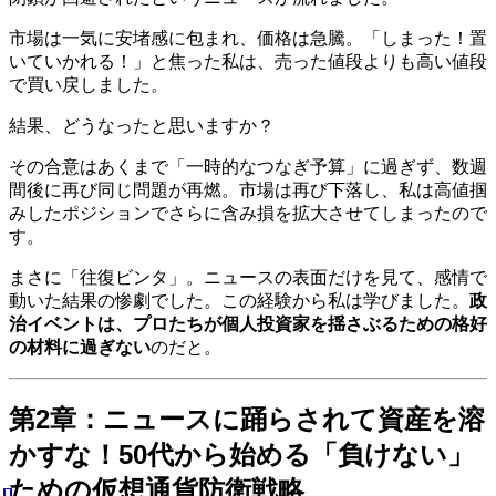
市場は一気に安堵感に包まれ、価格は急騰。「しまった！置
いていかれる！」と焦った私は、売った値段よりも高い値段
で買い戻しました。
結果、どうなったと思いますか？
その合意はあくまで「一時的なつなぎ予算」に過ぎず、数週
間後に再び同じ問題が再燃。市場は再び下落し、私は高値掴
みしたポジションでさらに含み損を拡大させてしまったので
す。
まさに「往復ビンタ」。ニュースの表面だけを見て、感情で
動いた結果の惨劇でした。この経験から私は学びました。
政
治イベントは、プロたちが個人投資家を揺さぶるための格好
の材料に過ぎない
のだと。
第2章：ニュースに踊らされて資産を溶
かすな！50代から始める「負けない」
ための仮想通貨防衛戦略