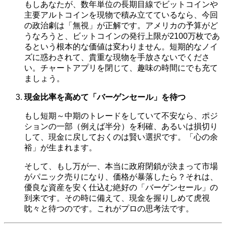
もしあなたが、数年単位の長期目線でビットコインや
主要アルトコインを現物で積み立てているなら、今回
の政治劇は「無視」が正解です。アメリカの予算がど
うなろうと、ビットコインの発行上限が2100万枚であ
るという根本的な価値は変わりません。短期的なノイ
ズに惑わされて、貴重な現物を手放さないでくださ
い。チャートアプリを閉じて、趣味の時間にでも充て
ましょう。
現金比率を高めて「バーゲンセール」を待つ
もし短期～中期のトレードをしていて不安なら、ポジ
ションの一部（例えば半分）を利確、あるいは損切り
して、現金に戻しておくのは賢い選択です。「心の余
裕」が生まれます。
そして、もし万が一、本当に政府閉鎖が決まって市場
がパニック売りになり、価格が暴落したら？それは、
優良な資産を安く仕込む絶好の「バーゲンセール」の
到来です。その時に備えて、現金を握りしめて虎視
眈々と待つのです。これがプロの思考法です。