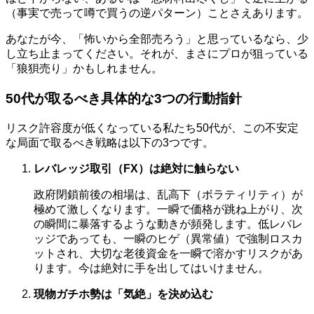
（事実で売って噂で買うの逆パターン）ことさえあります。
あなたが今、「怖いから全部売ろう」と思っているなら、少
し立ち止まってください。それが、まさにプロが狙っている
「狼狽売り」かもしれません。
50代が取るべき具体的な3つの行動指針
リスク許容度が低くなっている私たち50代が、この不安定
な局面で取るべき戦略は以下の3つです。
レバレッジ取引（FX）は絶対に触らない
政府閉鎖前後の相場は、乱高下（ボラティリティ）が
極めて激しくなります。一瞬で価格が跳ね上がり、次
の瞬間に暴落するような動きが頻発します。低レバレ
ッジであっても、一瞬のヒゲ（異常値）で強制ロスカ
ットされ、大切な老後資金を一瞬で溶かすリスクがあ
ります。今は絶対に手を出してはいけません。
現物ガチホ勢は「気絶」を決め込む