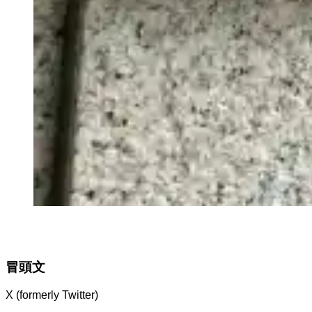
冒頭文
X (formerly Twitter)