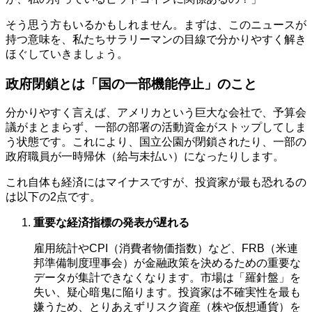
そう思う方もいるかもしれません。まずは、このニュースが
持つ意味を、私たちサラリーマンの目線で分かりやすく解き
ほぐしていきましょう。
政府閉鎖とは「国の一部機能停止」のこと
分かりやすく言えば、アメリカという巨大な会社で、予算会
議がまとまらず、一部の部署の活動資金がストップしてしま
う状態です。これにより、国立公園が閉鎖されたり、一部の
政府職員が一時帰休（給与未払い）になったりします。
これ自体も経済にはマイナスですが、投資家が最も恐れるの
は以下の2点です。
重要な経済指標の発表が遅れる
雇用統計やCPI（消費者物価指数）など、FRB（米連
邦準備制度理事会）が金融政策を決めるための重要な
データが集計できなくなります。市場は「羅針盤」を
失い、疑心暗鬼に陥ります。投資家は不確実性を最も
嫌うため、とりあえずリスク資産（株や仮想通貨）を