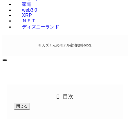
家電
web3.0
XRP
ＮＦＴ
ディズニーランド
©
カズくんのホテル宿泊攻略blog.
目次
閉じる