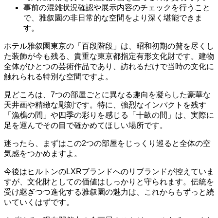
事前の混雑状況確認や展示内容のチェックを行うこと
で、雅叙園の非日常的な空間をより深く堪能できま
す。
ホテル雅叙園東京の「百段階段」は、昭和初期の贅を尽くし
た装飾が今も残る、貴重な東京都指定有形文化財です。建物
全体がひとつの芸術作品であり、訪れるだけで当時の文化に
触れられる特別な空間ですよ。
見どころは、7つの部屋ごとに異なる趣向を凝らした豪華な
天井画や精緻な彫刻です。特に、強烈なインパクトを残す
「漁樵の間」や四季の彩りを感じる「十畝の間」は、実際に
足を運んでその目で確かめてほしい場所です。
迷ったら、まずはこの2つの部屋をじっくり巡ると全体の空
気感をつかめますよ。
今後はヒルトンのLXRブランドへのリブランドが控えていま
すが、文化財としての価値はしっかりと守られます。伝統を
受け継ぎつつ進化する雅叙園の魅力は、これからもずっと続
いていくはずです。