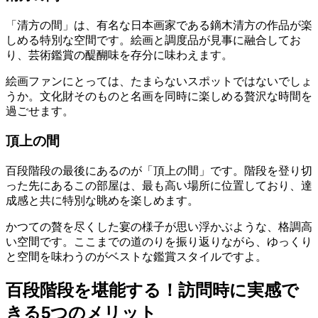
「清方の間」は、有名な日本画家である鏑木清方の作品が楽
しめる特別な空間です。絵画と調度品が見事に融合してお
り、芸術鑑賞の醍醐味を存分に味わえます。
絵画ファンにとっては、たまらないスポットではないでしょ
うか。文化財そのものと名画を同時に楽しめる贅沢な時間を
過ごせます。
頂上の間
百段階段の最後にあるのが「頂上の間」です。階段を登り切
った先にあるこの部屋は、最も高い場所に位置しており、達
成感と共に特別な眺めを楽しめます。
かつての贅を尽くした宴の様子が思い浮かぶような、格調高
い空間です。ここまでの道のりを振り返りながら、ゆっくり
と空間を味わうのがベストな鑑賞スタイルですよ。
百段階段を堪能する！訪問時に実感で
きる5つのメリット