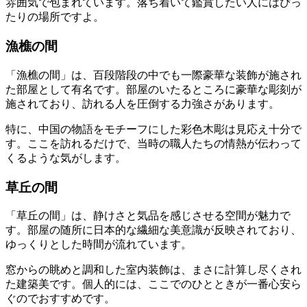
雰囲気で包まれています。落ち着いて鑑賞したい人にはぴっ
たりの場所ですよ。
漁樵の間
「漁樵の間」は、百段階段の中でも一際豪華な装飾が施され
た部屋として有名です。部屋のいたるところに豪華な彫刻が
施されており、訪れる人を圧倒する力強さがあります。
特に、中国の物語をモチーフにした彩色木彫は見応え十分で
す。ここを訪れるだけで、当時の職人たちの情熱が伝わって
くるような気がします。
草丘の間
「草丘の間」は、静けさと気品を感じさせる空間が魅力で
す。部屋の随所に日本的な繊細な美意識が反映されており、
ゆっくりとした時間が流れています。
窓からの眺めと調和した室内装飾は、まさに計算し尽くされ
た建築美です。個人的には、ここでのひとときが一番心安ら
ぐのでおすすめです。