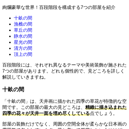
絢爛豪華な世界！百段階段を構成する7つの部屋を紹介
十畝の間
漁樵の間
草丘の間
静水の間
星光の間
清方の間
頂上の間
百段階段には、それぞれ異なるテーマや美術装飾が施された
7つの部屋があります。どれも個性的で、見どころを詳しく
解説していきますね。
十畝の間
「十畝の間」は、天井画に描かれた四季の草花が特徴的な空
間です。この部屋の最大の見どころは、
精緻に描き込まれた
四季の花々が天井一面を埋め尽くしている
点でしょう。
部屋の装飾だけでなく、周囲の空間全体が柔らかな日本画の