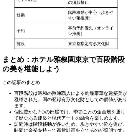
の撮影禁止
階段移動が中心（歩きや
移動
すい靴推奨）
事前予約優先（オンライ
予約
ン推奨）
施設
東京都指定有形文化財
まとめ：ホテル雅叙園東京で百段階段
の美を堪能しよう
この記事のまとめ
百段階段は昭和の熟練職人による絢爛豪華な建築美が
凝縮された、国の登録有形文化財としての価値があり
ます。
個性豊かな7つの部屋では、季節ごとの企画展を通じ
て歴史ある建築と現代アートの融合を楽しめます。
訪問時は階段移動が多いため、歩きやすい靴を選び、
時間に余裕を持って鑑賞計画を立てるのが賢明です。