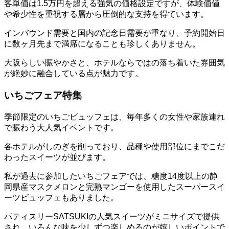
客単価は1.5万円を超える強気の価格設定ですが、体験価値
や希少性を重視する層から圧倒的な支持を得ています。
インバウンド需要と国内の記念日需要が重なり、予約開始日
に数ヶ月先まで満席になることも珍しくありません。
大阪らしい賑やかさと、ホテルならではの落ち着いた雰囲気
が絶妙に融合している点が魅力です。
いちごフェア特集
季節限定のいちごビュッフェは、毎年多くの女性や家族連れ
で賑わう大人気イベントです。
各ホテルがしのぎを削っており、品種や使用部位にまでこだ
わったスイーツが並びます。
私が過去に参加したいちごフェアでは、糖度14度以上の静
岡県産マスクメロンと完熟マンゴーを使用したスーパースイ
ーツビュッフェもありました。
パティスリーSATSUKIの人気スイーツがミニサイズで提供
され、いろんな味を少しずつ楽しめるのが嬉しいポイントで