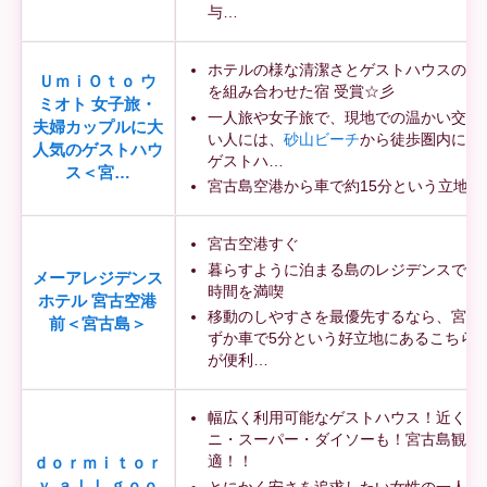
与…
ホテルの様な清潔さとゲストハウスのア
ＵｍｉＯｔｏ ウ
を組み合わせた宿 受賞☆彡
ミオト 女子旅・
一人旅や女子旅で、現地での温かい交流
夫婦カップルに大
い人には、
砂山ビーチ
から徒歩圏内にあ
人気のゲストハウ
ゲストハ…
ス＜宮…
宮古島空港から車で約15分という立地に
宮古空港すぐ
暮らすように泊まる島のレジデンスで、
メーアレジデンス
時間を満喫
ホテル 宮古空港
移動のしやすさを最優先するなら、宮古
前＜宮古島＞
ずか車で5分という好立地にあるこちら
が便利…
幅広く利用可能なゲストハウス！近くに
ニ・スーパー・ダイソーも！宮古島観光
適！！
ｄｏｒｍｉｔｏｒ
ｙ ａｌｌ ｇｏｏ
とにかく安さを追求したい女性の一人旅