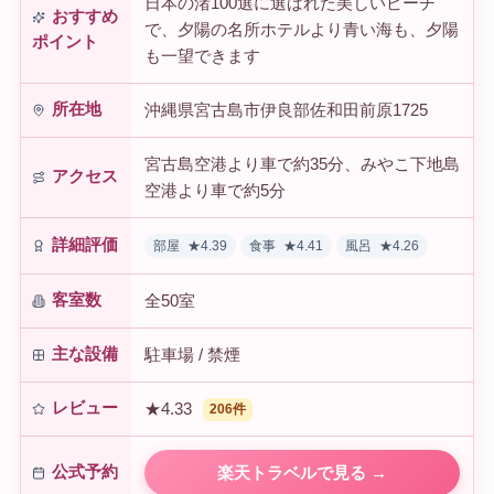
日本の渚100選に選ばれた美しいビーチ
おすすめ
で、夕陽の名所ホテルより青い海も、夕陽
ポイント
も一望できます
所在地
沖縄県宮古島市伊良部佐和田前原1725
宮古島空港より車で約35分、みやこ下地島
アクセス
空港より車で約5分
詳細評価
部屋
★4.39
食事
★4.41
風呂
★4.26
客室数
全50室
主な設備
駐車場 / 禁煙
レビュー
★4.33
206件
公式予約
楽天トラベルで見る →