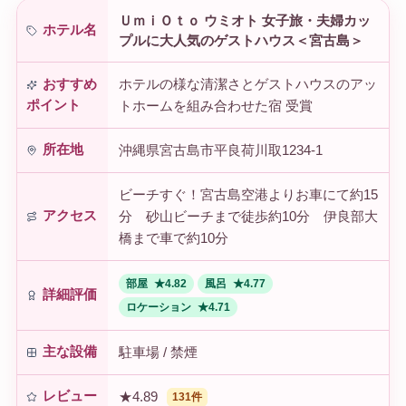
ＵｍｉＯｔｏ ウミオト 女子旅・夫婦カッ
ホテル名
プルに大人気のゲストハウス＜宮古島＞
ホテルの様な清潔さとゲストハウスのアッ
おすすめ
ポイント
トホームを組み合わせた宿 受賞
所在地
沖縄県宮古島市平良荷川取1234-1
ビーチすぐ！宮古島空港よりお車にて約15
アクセス
分 砂山ビーチまで徒歩約10分 伊良部大
橋まで車で約10分
部屋
★4.82
風呂
★4.77
詳細評価
ロケーション
★4.71
主な設備
駐車場 / 禁煙
レビュー
★4.89
131件