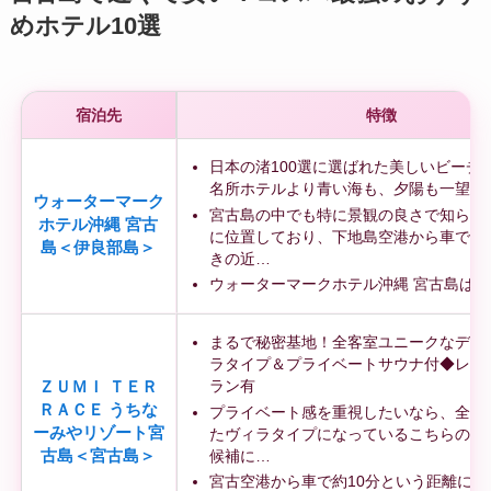
めホテル10選
宿泊先
特徴
日本の渚100選に選ばれた美しいビーチ
名所ホテルより青い海も、夕陽も一望で
ウォーターマーク
宮古島の中でも特に景観の良さで知られ
ホテル沖縄 宮古
に位置しており、下地島空港から車で約
島＜伊良部島＞
きの近…
ウォーターマークホテル沖縄 宮古島は、
まるで秘密基地！全客室ユニークなデザ
ラタイプ＆プライベートサウナ付◆レン
ラン有
ＺＵＭＩ ＴＥＲ
ＲＡＣＥ うちな
プライベート感を重視したいなら、全12
ーみやリゾート宮
たヴィラタイプになっているこちらの施
候補に…
古島＜宮古島＞
宮古空港から車で約10分という距離にあ