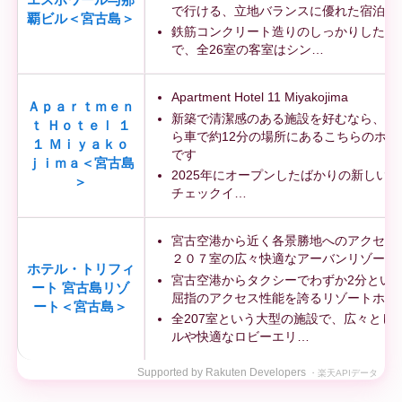
で行ける、立地バランスに優れた宿泊施
覇ビル＜宮古島＞
鉄筋コンクリート造りのしっかりしたビ
で、全26室の客室はシン…
Apartment Hotel 11 Miyakojima
Ａｐａｒｔｍｅｎ
新築で清潔感のある施設を好むなら、宮
ｔ Ｈｏｔｅｌ １
ら車で約12分の場所にあるこちらのホテ
１ Ｍｉｙａｋｏ
です
ｊｉｍａ＜宮古島
2025年にオープンしたばかりの新しい
＞
チェックイ…
宮古空港から近く各景勝地へのアクセス
２０７室の広々快適なアーバンリゾート
ホテル・トリフィ
宮古空港からタクシーでわずか2分とい
ート 宮古島リゾ
屈指のアクセス性能を誇るリゾートホテ
ート＜宮古島＞
全207室という大型の施設で、広々とし
ルや快適なロビーエリ…
Supported by Rakuten Developers
・楽天APIデータ