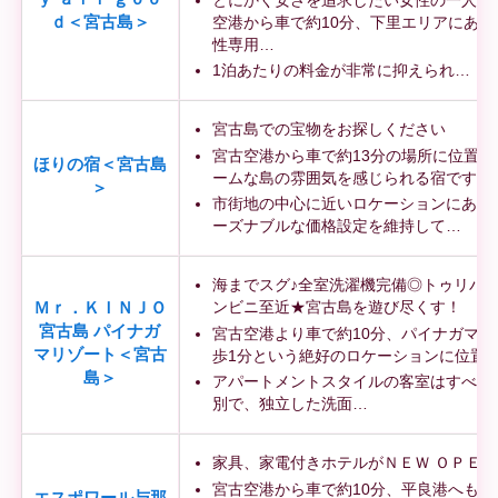
空港から車で約10分、下里エリアにある
ｄ＜宮古島＞
性専用…
1泊あたりの料金が非常に抑えられ…
宮古島での宝物をお探しください
宮古空港から車で約13分の場所に位置し
ほりの宿＜宮古島
ームな島の雰囲気を感じられる宿です
＞
市街地の中心に近いロケーションにあり
ーズナブルな価格設定を維持して…
海までスグ♪全室洗濯機完備◎トゥリバー
ンビニ至近★宮古島を遊び尽くす！
Ｍｒ．ＫＩＮＪＯ
宮古島 パイナガ
宮古空港より車で約10分、パイナガマビ
マリゾート＜宮古
歩1分という絶好のロケーションに位置
島＞
アパートメントスタイルの客室はすべて
別で、独立した洗面…
家具、家電付きホテルがＮＥＷ ＯＰＥＮ
宮古空港から車で約10分、平良港へも車
エスポワール与那