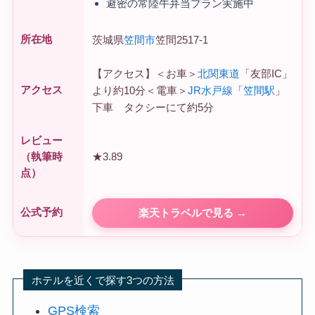
避密の常陸牛弁当プラン実施中
所在地
茨城県
笠間市
笠間2517-1
【アクセス】＜お車＞
北関東道
「友部IC」
アクセス
より約10分＜電車＞
JR水戸線
「
笠間駅
」
下車 タクシーにて約5分
レビュー
★3.89
（執筆時
点）
公式予約
楽天トラベルで見る →
ホテルを近くで探す3つの方法
GPS検索