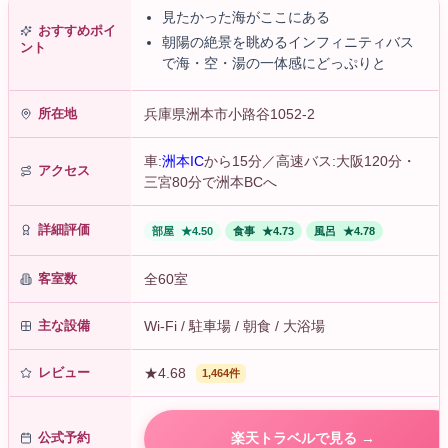
見たかった海がここにある
おすすめポイ
朝陽の絶景を眺めるインフィニティバス
ント
で海・空・湯の一体感にどっぷりと
所在地
兵庫県洲本市小路谷1052-2
車:
洲本IC
から15分／高速バス:大阪120分・
アクセス
三宮80分で洲本BCへ
詳細評価
部屋
★4.50
食事
★4.73
風呂
★4.78
客室数
全60室
主な設備
Wi-Fi / 駐車場 / 朝食 / 大浴場
レビュー
★4.68
1,464件
公式予約
楽天トラベルで見る →