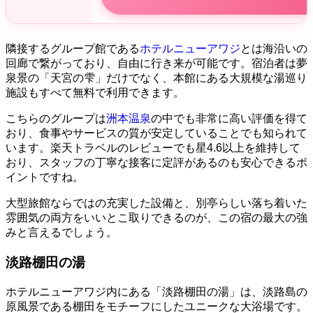
隣接するグループ館である
ホテルニューアワジ
とは海沿いの
回廊で繋がっており、自由に行き来が可能です。宿泊者は夢
泉景の「天宮の雫」だけでなく、本館にある大規模な湯巡り
施設もすべて無料で利用できます。
こちらのグループは
洲本温泉
の中でも非常に高い評価を得て
おり、食事やサービスの質が安定していることでも知られて
います。楽天トラベルのレビューでも星4.6以上を維持して
おり、スタッフの丁寧な接客に定評があるのも安心できるポ
イントですね。
大型旅館ならではの充実した設備と、別亭らしい落ち着いた
雰囲気の両方をいいとこ取りできるのが、この宿の最大の強
みと言えるでしょう。
淡路棚田の湯
ホテルニューアワジ内にある「淡路棚田の湯」は、淡路島の
原風景である棚田をモチーフにしたユニークな大浴場です。