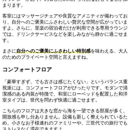
まります。
客室にはマッサージチェアや良質なアメニティが備わってお
り、自分へのご褒美にふさわしい贅沢な空間が広がっていま
すよ。さらに、里楽の宿泊者だけが利用できる専用ラウンジ
では、ドリンクサービスなどを楽しみながら静かに過ごせま
す。
まさに
自分へのご褒美にふさわしい特別感
を味わえる、大人
のためのプライベート空間と言えますね。
コンフォートフロア
「豪華すぎず、でも古さは感じたくない」というバランス重
視派には、コンフォートフロアがぴったりです。モダンで清
潔感のある内装が特徴で、和室にローベッドを配置した和洋
室タイプは、世代を問わず快適に過ごせます。
こちらのフロアは大きな窓から海を一望できる部屋が多く、
開放感も申し分ありません。設備も新しく整えられているた
め、小さなお子様連れのファミリーや、三世代での旅行でも
ストレスなく滞在できますよ。