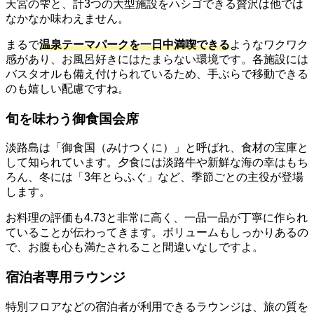
天宮の雫と、計3つの大型施設をハシゴできる贅沢は他では
なかなか味わえません。
まるで
温泉テーマパークを一日中満喫できる
ようなワクワク
感があり、お風呂好きにはたまらない環境です。各施設には
バスタオルも備え付けられているため、手ぶらで移動できる
のも嬉しい配慮ですね。
旬を味わう御食国会席
淡路島は「御食国（みけつくに）」と呼ばれ、食材の宝庫と
して知られています。夕食には淡路牛や新鮮な海の幸はもち
ろん、冬には「3年とらふぐ」など、季節ごとの主役が登場
します。
お料理の評価も4.73と非常に高く、一品一品が丁寧に作られ
ていることが伝わってきます。ボリュームもしっかりあるの
で、お腹も心も満たされること間違いなしですよ。
宿泊者専用ラウンジ
特別フロアなどの宿泊者が利用できるラウンジは、旅の質を