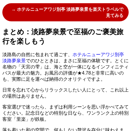
→ ホテルニューアワジ別亭 淡路夢泉景を楽天トラベルで
見てみる
まとめ：淡路夢泉景で至福のご褒美旅
行を楽しもう
淡路島の自然に包まれて過ごす、
ホテルニューアワジ別亭
淡路夢泉景
でのひとときは、まさに至福の体験です。とくに
名物の「天宮の雫」は、海と空が一体になるインフィニティ
バスが最大の魅力。お風呂の評価が★4.78と非常に高いの
も、実際に足を運べば納得のクオリティですよ。
日常を忘れて心からリラックスしたい人にとって、これ以上
の場所はありません。
客室選びで迷ったら、まずは利用シーンを思い浮かべてみて
ください。記念日などの特別な日なら、ワンランク上の特別
客室「里楽」が鉄板。
落ち着いた和の空間で、何もしない贅沢を存分に味わえま