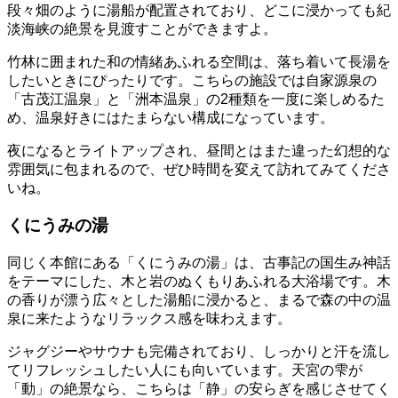
段々畑のように湯船が配置されており、どこに浸かっても紀
淡海峡の絶景を見渡すことができますよ。
竹林に囲まれた和の情緒あふれる空間は、落ち着いて長湯を
したいときにぴったりです。こちらの施設では自家源泉の
「古茂江温泉」と「洲本温泉」の2種類を一度に楽しめるた
め、温泉好きにはたまらない構成になっています。
夜になるとライトアップされ、昼間とはまた違った幻想的な
雰囲気に包まれるので、ぜひ時間を変えて訪れてみてくださ
いね。
くにうみの湯
同じく本館にある「くにうみの湯」は、古事記の国生み神話
をテーマにした、木と岩のぬくもりあふれる大浴場です。木
の香りが漂う広々とした湯船に浸かると、まるで森の中の温
泉に来たようなリラックス感を味わえます。
ジャグジーやサウナも完備されており、しっかりと汗を流し
てリフレッシュしたい人にも向いています。天宮の雫が
「動」の絶景なら、こちらは「静」の安らぎを感じさせてく