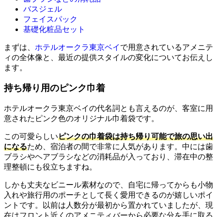
バスジェル
フェイスパック
基礎化粧品セット
まずは、
ホテルオークラ東京ベイ
で用意されているアメニテ
ィの全体像と、最近の提供スタイルの変化についてお伝えし
ます。
持ち帰り用のピンク巾着
ホテルオークラ東京ベイの代名詞とも言えるのが、客室に用
意されたピンク色のオリジナル巾着袋です。
この可愛らしい
ピンクの巾着袋は持ち帰り可能で旅の思い出
になる
ため、宿泊者の間で非常に人気があります。中には歯
ブラシやヘアブラシなどの消耗品が入っており、滞在中の整
理整頓にも役立ちますね。
しかも丈夫なビニール素材なので、自宅に帰ってからも小物
入れや旅行用のポーチとして長く愛用できるのが嬉しいポイ
ントです。以前は人数分が最初から置かれていましたが、現
在はフロント近くのアメニティバーから必要な分を手に取る