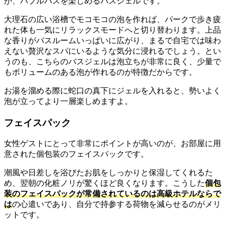
が、バブルバスを楽しめるバスジェルです。
大理石の広い浴槽でモコモコの泡を作れば、パークで歩き疲
れた体も一気にリラックスモードへと切り替わります。上品
な香りがバスルームいっぱいに広がり、まるで自宅では味わ
えない贅沢なスパにいるような気分に浸れるでしょう。とい
うのも、こちらのバスジェルは泡立ちが非常に良く、少量で
もボリュームのある泡が作れるのが特徴だからです。
お湯を溜める際に蛇口の真下にジェルを入れると、勢いよく
泡が立ってより一層楽しめますよ。
フェイスパック
女性ゲストにとって非常にポイントが高いのが、お部屋に用
意された個包装のフェイスパックです。
潮風や日差しを浴びたお肌をしっかりと保湿してくれるた
め、翌朝の化粧ノリが驚くほど良くなります。こうした
個包
装のフェイスパックが常備されているのは高級ホテルならで
は
の心遣いであり、自分で持参する荷物を減らせるのがメリ
ットです。