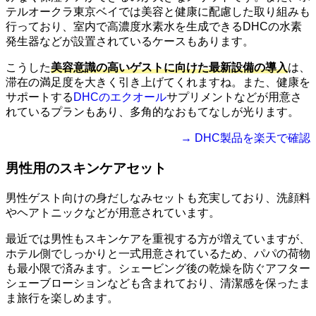
テルオークラ東京ベイでは美容と健康に配慮した取り組みも
行っており、室内で高濃度水素水を生成できるDHCの水素
発生器などが設置されているケースもあります。
こうした
美容意識の高いゲストに向けた最新設備の導入
は、
滞在の満足度を大きく引き上げてくれますね。また、健康を
サポートする
DHCのエクオール
サプリメントなどが用意さ
れているプランもあり、多角的なおもてなしが光ります。
→ DHC製品を楽天で確認
男性用のスキンケアセット
男性ゲスト向けの身だしなみセットも充実しており、洗顔料
やヘアトニックなどが用意されています。
最近では男性もスキンケアを重視する方が増えていますが、
ホテル側でしっかりと一式用意されているため、パパの荷物
も最小限で済みます。シェービング後の乾燥を防ぐアフター
シェーブローションなども含まれており、清潔感を保ったま
ま旅行を楽しめます。