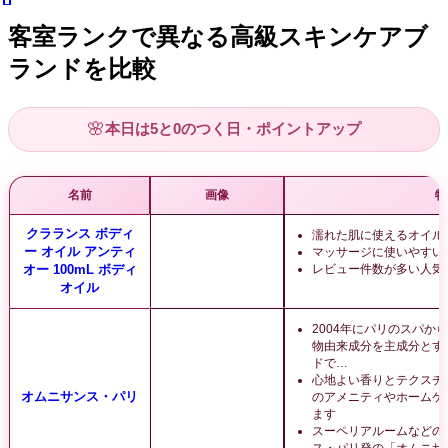
客室ランクで異なる高級スキンケアブ
ランドを比較
🌸
本日は5と0のつく日・ポイントアップ
名前
画像
特
クラランス ボディ
濡れた肌に使えるオイル
ー オイル アンティ
マッサージに使いやすい
オー 100mL ボディ
レビュー件数が多い人気
オイル
2004年にパリのスパか
物由来成分を主成分とす
ドで…
心地よい香りとテクスチ
オムニサンス・パリ
のアメニティやホームケ
ます
スーペリアルームなどの
ス・パリ発の「オムニサ