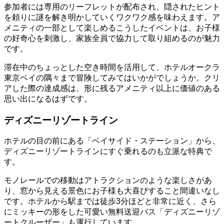
参加者には専用のリーフレットが配布され、隠されたヒント
を頼りに謎を解き明かしていくワクワク感を味わえます。ア
メニティの一部として楽しめるこうしたイベントは、お子様
の好奇心を刺激し、家族全員で協力して取り組めるのが魅力
です。
滞在中のちょっとした空き時間を活用して、ホテルオークラ
東京ベイの隅々まで冒険してみてはいかがでしょうか。クリ
アした際の達成感は、形に残るアメニティ以上に価値のある
思い出になるはずです。
ディズニーリゾートライン
ホテルの目の前にある「ベイサイド・ステーション」から、
ディズニーリゾートラインにすぐ乗れるのも立派な特典で
す。
モノレールでの移動はアトラクションのような楽しさがあ
り、窓から見える景色にお子様も大喜びすること間違いなし
です。ホテルから駅までは徒歩3分ほどと非常に近く、さら
にミッキーの形をした可愛い無料送迎バス「ディズニーリゾ
ートクルーザー」も運行しています。