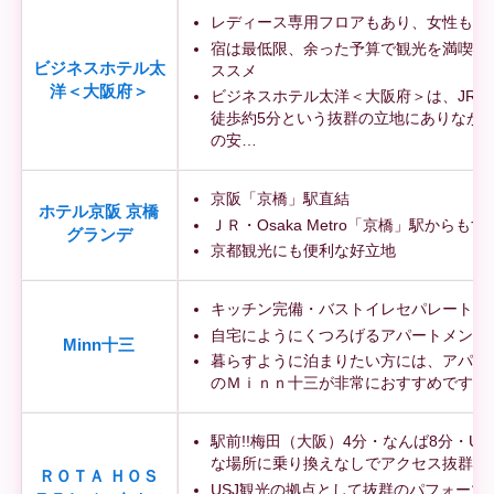
レディース専用フロアもあり、女性も安
宿は最低限、余った予算で観光を満喫し
ビジネスホテル太
ススメ
洋＜大阪府＞
ビジネスホテル太洋＜大阪府＞は、JR新
徒歩約5分という抜群の立地にありなが
の安…
京阪「京橋」駅直結
ホテル京阪 京橋
ＪＲ・Osaka Metro「京橋」駅からもす
グランデ
京都観光にも便利な好立地
キッチン完備・バストイレセパレート
自宅にようにくつろげるアパートメント
Minn十三
暮らすように泊まりたい方には、アパー
のＭｉｎｎ十三が非常におすすめです
駅前!!梅田（大阪）4分・なんば8分・US
な場所に乗り換えなしでアクセス抜群です
ＲＯＴＡ ＨＯＳ
USJ観光の拠点として抜群のパフォーマ