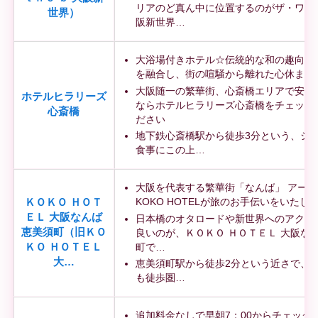
リアのど真ん中に位置するのがザ・ワン
世界）
阪新世界…
大浴場付きホテル☆伝統的な和の趣向と
を融合し、街の喧騒から離れた心休まる
大阪随一の繁華街、心斎橋エリアで安く
ホテルヒラリーズ
ならホテルヒラリーズ心斎橋をチェック
心斎橋
ださい
地下鉄心斎橋駅から徒歩3分という、シ
食事にこの上…
大阪を代表する繁華街「なんば」 アー
KOKO HOTELが旅のお手伝いをいたし
ＫＯＫＯ ＨＯＴ
ＥＬ 大阪なんば
日本橋のオタロードや新世界へのアクセ
恵美須町（旧ＫＯ
良いのが、ＫＯＫＯ ＨＯＴＥＬ 大阪なん
町で…
ＫＯ ＨＯＴＥＬ
大…
恵美須町駅から徒歩2分という近さで、
も徒歩圏…
追加料金なしで早朝7：00からチェック