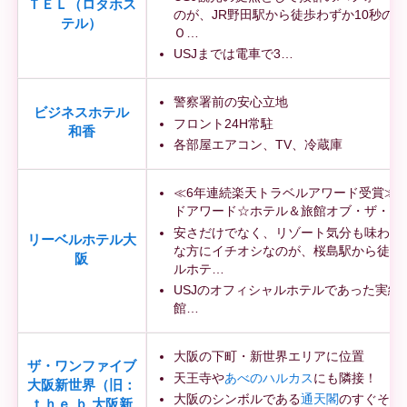
ＴＥＬ（ロタホス
のが、JR野田駅から徒歩わずか10秒の
テル）
Ｏ…
USJまでは電車で3…
警察署前の安心立地
ビジネスホテル
フロント24H常駐
和香
各部屋エアコン、TV、冷蔵庫
≪6年連続楽天トラベルアワード受賞≫20
ドアワード☆ホテル＆旅館オブ・ザ・イ
安さだけでなく、リゾート気分も味わい
リーベルホテル大
な方にイチオシなのが、桜島駅から徒歩
阪
ルホテ…
USJのオフィシャルホテルであった実績
館…
大阪の下町・新世界エリアに位置
ザ・ワンファイブ
天王寺や
あべのハルカス
にも隣接！
大阪新世界（旧：
大阪のシンボルである
通天閣
のすぐそば
ｔｈｅ ｂ 大阪新