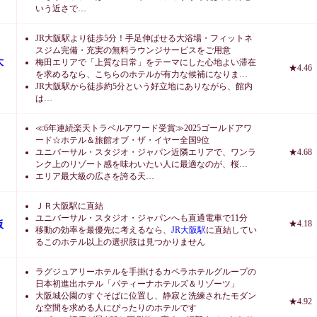
いう近さで…
JR大阪駅より徒歩5分！手足伸ばせる大浴場・フィットネ
スジム完備・充実の無料ラウンジサービスをご用意
大
梅田エリアで「上質な日常」をテーマにした心地よい滞在
★4.46
を求めるなら、こちらのホテルが有力な候補になりま…
JR大阪駅から徒歩約5分という好立地にありながら、館内
は…
≪6年連続楽天トラベルアワード受賞≫2025ゴールドアワ
ード☆ホテル＆旅館オブ・ザ・イヤー全国9位
ユニバーサル・スタジオ・ジャパン近隣エリアで、ワンラ
★4.68
ンク上のリゾート感を味わいたい人に最適なのが、桜…
エリア最大級の広さを誇る天…
ＪＲ大阪駅に直結
ユニバーサル・スタジオ・ジャパンへも直通電車で11分
阪
★4.18
移動の効率を最優先に考えるなら、
JR大阪駅
に直結してい
るこのホテル以上の選択肢は見つかりません
ラグジュアリーホテルを手掛けるカペラホテルグループの
日本初進出ホテル「パティーナホテルズ＆リゾーツ」
大阪城公園のすぐそばに位置し、静寂と洗練されたモダン
★4.92
な空間を求める人にぴったりのホテルです