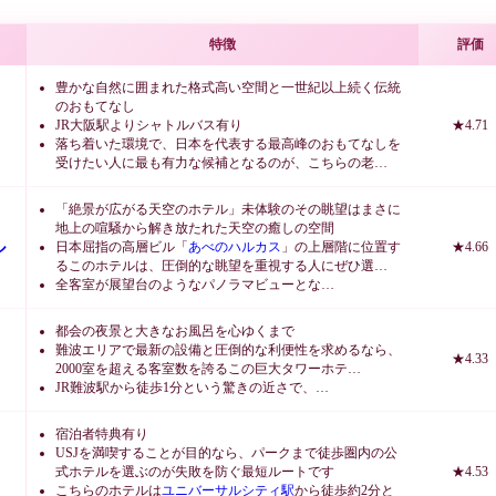
特徴
評価
豊かな自然に囲まれた格式高い空間と一世紀以上続く伝統
のおもてなし
JR大阪駅よりシャトルバス有り
★4.71
落ち着いた環境で、日本を代表する最高峰のおもてなしを
受けたい人に最も有力な候補となるのが、こちらの老…
「絶景が広がる天空のホテル」未体験のその眺望はまさに
地上の喧騒から解き放たれた天空の癒しの空間
ル
日本屈指の高層ビル「
あべのハルカス
」の上層階に位置す
★4.66
るこのホテルは、圧倒的な眺望を重視する人にぜひ選…
全客室が展望台のようなパノラマビューとな…
都会の夜景と大きなお風呂を心ゆくまで
難波エリアで最新の設備と圧倒的な利便性を求めるなら、
★4.33
2000室を超える客室数を誇るこの巨大タワーホテ…
JR難波駅から徒歩1分という驚きの近さで、…
宿泊者特典有り
USJを満喫することが目的なら、パークまで徒歩圏内の公
式ホテルを選ぶのが失敗を防ぐ最短ルートです
★4.53
こちらのホテルは
ユニバーサルシティ駅
から徒歩約2分と