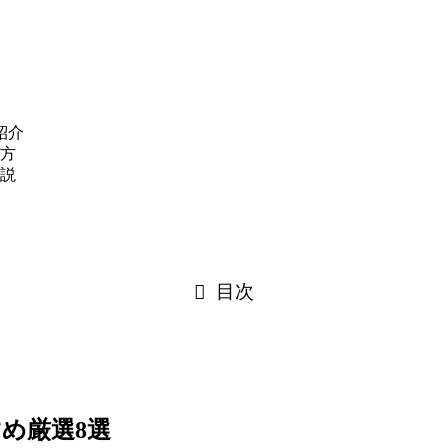
紹介
方
説
目次
め厳選8選