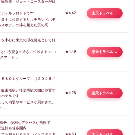
！観覧車・ジェットコースターが目
★4.42
楽天トラベル →
がホテルフロントです
ぐ裏手に位置するリッチモンドホテ
ネスホテルの枠を超えた質の高…
ーを中心に東京の滞在拠点として好
★4.49
楽天トラベル →
分という驚きの近さに位置するsequ
Iは、スマート…
ＲＥＳＯＬグループ）（２０２６／
、飯田橋駅と後楽園駅の間に位置す
★4.28
楽天トラベル →
のホテルです
よって内装やサービスが刷新され、
シ…
歩5分、便利なアクセスが自慢で
武道館も徒歩圏内
★4.53
楽天トラベル →
しても知られるホテルメトロポリタ