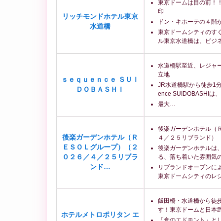
東京ドームは目の前！
印
リッチモンドホテル東京
ドン・キホーテの４階
水道橋
東京ドームシティのす
ル東京水道橋は、ビジ
水道橋駅至近、レジャ
立地
ｓｅｑｕｅｎｃｅ ＳＵＩ
JR水道橋駅から徒歩1
ＤＯＢＡＳＨＩ
ence SUIDOBASH
最大…
後楽ガーデンホテル（
後楽ガーデンホテル（Ｒ
４／２５リブランド）
ＥＳＯＬグループ）（２
後楽ガーデンホテルは
０２６／４／２５リブラ
る、落ち着いた雰囲気
ンド…
リブランドオープンに
東京ドームシティのレ
飯田橋・水道橋から徒
す！東京ドームと日本
ホテルメトロポリタン エ
「食のエドモント」と