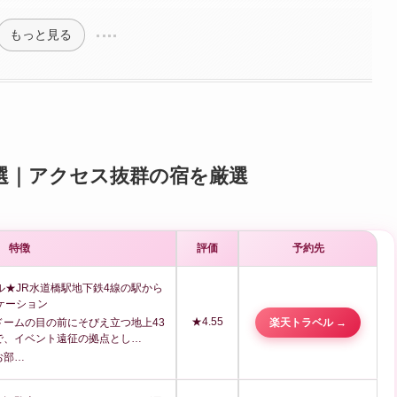
もっと見る
選｜アクセス抜群の宿を厳選
特徴
評価
予約先
ル★JR水道橋駅地下鉄4線の駅から
ケーション
★4.55
楽天トラベル →
ームの目の前にそびえ立つ地上43
で、イベント遠征の拠点とし…
お部…