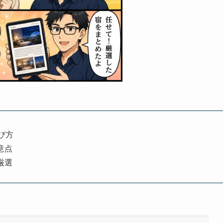
び方
意点
厳選