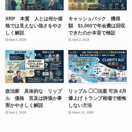
XRP 本質 人とは何か価
キャッシュバック 獲得
格では見えない強さをやさ
額 $1,000で年会費は回収
しく解説
できたのか本音で検証
April 4, 2026
April 2, 2026
政治家 具体的な リップ
リップル ◯◯法案 可決 4月
ル 価格 言及は誇張か事
爆上げ トランプ相場で後悔
実かやさしく解説
しない方法
April 1, 2026
March 31, 2026