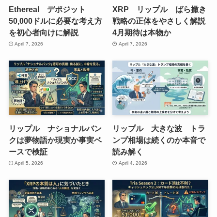
Ethereal デポジット
XRP リップル ばら撒き
50,000ドルに必要な考え方
戦略の正体をやさしく解説
を初心者向けに解説
4月期待は本物か
April 7, 2026
April 7, 2026
リップル ナショナルバン
リップル 大きな波 トラ
クは夢物語か現実か事実ベ
ンプ相場は続くのか本音で
ースで検証
読み解く
April 5, 2026
April 4, 2026