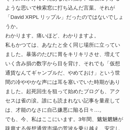
ような思いで検索窓に打ち込んだ言葉。それが
「David XRPL リップル」だったのではないでしょ
うか。
わかります。痛いほど、わかりますよ。
私もかつては、あなたと全く同じ場所に立ってい
ました。暴落のたびに胃をキリキリさせ、増えて
いく含み損の数字から目を背け、それでも「仮想
通貨なんてギャンブルだ、やめておけ」という世
間の冷ややかな声には耳を塞いでいた時期があり
ました。起死回生を狙って始めたブログも、アク
セスは雀の涙。誰にも読まれない記事を量産して
は、才能のなさに自己嫌悪に陥る日々…。
でも、今、私はここにいます。3年間、魑魅魍魎が
跋扈する仮想通貨市場の荒波を乗り越え、安定し