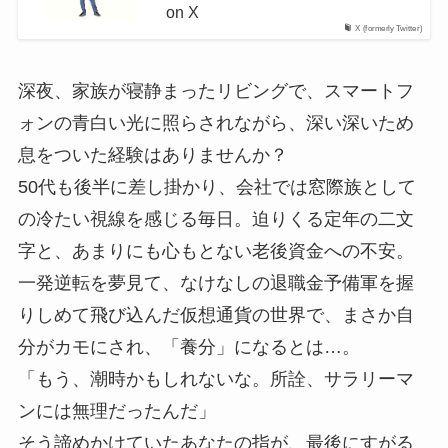
on X
X (formerly Twitter)
深夜、家族が寝静まったリビングで、スマートフ
ォンの青白い光に照らされながら、深い深いため
息をついた経験はありませんか？
50代も後半に差し掛かり、会社では窓際族として
の冷たい視線を感じる毎日。迫りくる定年の二文
字と、あまりにも心もとない老後資金への不安。
一発逆転を夢見て、なけなしの退職金予備軍を握
りしめて飛び込んだ仮想通貨の世界で、まさか自
分がカモにされ、「養分」になるとは…。
「もう、潮時かもしれないな。所詮、サラリーマ
ンには無理だったんだ」
そう諦めかけていたあなたの指が、最後にすがる