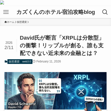
カズくんのホテル宿泊攻略blog
ホーム
仮想通貨
David氏が断言「XRPLは分散型」
2026
の衝撃！リップルが創る、誰も支
2/11
配できない近未来の金融とは？
February 11, 2026
仮想通貨
web3.0