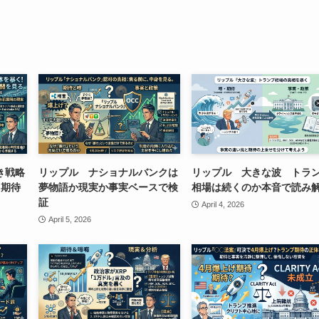
き戦略
リップル ナショナルバンクは
リップル 大きな波 トラ
月期待
夢物語か現実か事実ベースで検
相場は続くのか本音で読み
証
April 4, 2026
April 5, 2026