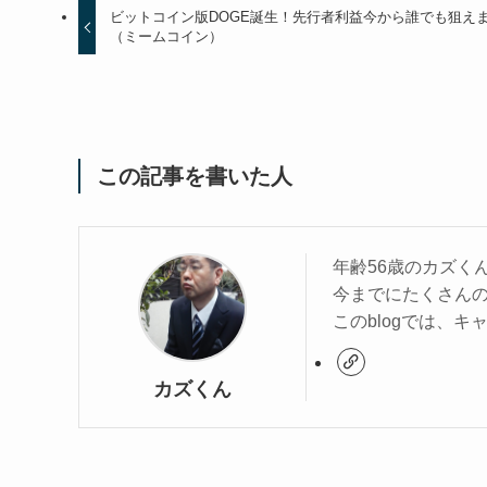
ビットコイン版DOGE誕生！先行者利益今から誰でも狙え
（ミームコイン）
この記事を書いた人
年齢56歳のカズく
今までにたくさん
このblogでは、
カズくん