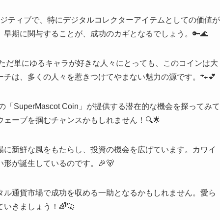
市場環境もポジティブで、特にデジタルコレクターアイテムとしての価値が
早期に関与することが、成功のカギとなるでしょう。🔑🌊
、ただ単にゆるキャラが好きな人々にとっても、このコインは大
チは、多くの人々を惹きつけてやまない魅力の源です。🐾💕
SuperMascot Coin」が提供する潜在的な機会を探ってみて
ェーブを掴むチャンスかもしれません！🔍🌟
場に新鮮な風をもたらし、投資の機会を広げています。カワイ
形が誕生しているのです。🎉🐻
タル通貨市場で成功を収める一助となるかもしれません。愛ら
いきましょう！🌈🚀