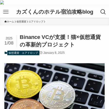
カズくんのホテル宿泊攻略blog
ホーム
仮想通貨
エアドロップ
Binance VCが支援！猫×仮想通貨
2025
1/08
の革新的プロジェクト
January 8, 2025
仮想通貨
エアドロップ