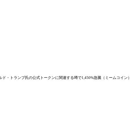
ナルド・トランプ氏の公式トークンに関連する噂で1,450%急騰（ミームコイン