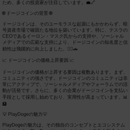
ため、多くの投資家が注目しています。💼🔗
🌐 ドージコインの背景 🌐
ドージコインは、そのユーモラスな起源にもかかわらず、暗
号資産市場で確固たる地位を築いています。特に、テスラの
CEOであるイーロン・マスク氏からの支持や、ソーシャル
メディアでの広範な支持により、ドージコインの知名度と信
頼性は飛躍的に向上しました。🦸‍♂️🚗
📈 ドージコインの価格上昇要因 📈
ドージコインの価格が上昇する要因は複数あります。まず、
コミュニティの強さです。ドージコインのコミュニティは非
常にアクティブで、ソーシャルメディアやフォーラムでの活
動が活発です。さらに、多くの企業がドージコインを支払い
手段として採用し始めており、実用性が高まっています。📊
🏦
💡 PlayDogeの魅力💡
PlayDogeの魅力は、その独自のコンセプトとエコシステム