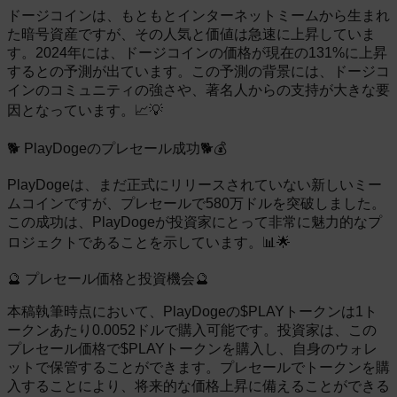
ドージコインは、もともとインターネットミームから生まれ
た暗号資産ですが、その人気と価値は急速に上昇していま
す。2024年には、ドージコインの価格が現在の131%に上昇
するとの予測が出ています。この予測の背景には、ドージコ
インのコミュニティの強さや、著名人からの支持が大きな要
因となっています。📈💡
🐕 PlayDogeのプレセール成功🐕💰
PlayDogeは、まだ正式にリリースされていない新しいミー
ムコインですが、プレセールで580万ドルを突破しました。
この成功は、PlayDogeが投資家にとって非常に魅力的なプ
ロジェクトであることを示しています。📊🌟
🔮 プレセール価格と投資機会🔮
本稿執筆時点において、PlayDogeの$PLAYトークンは1ト
ークンあたり0.0052ドルで購入可能です。投資家は、この
プレセール価格で$PLAYトークンを購入し、自身のウォレ
ットで保管することができます。プレセールでトークンを購
入することにより、将来的な価格上昇に備えることができる