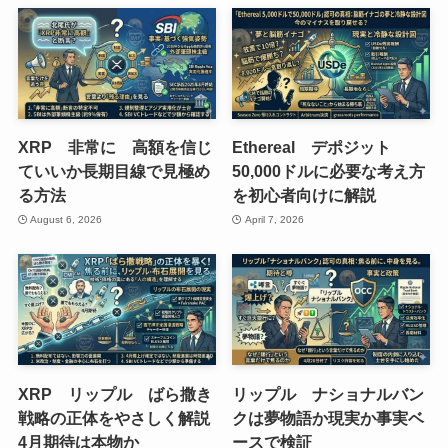
XRP 非常に 高額を信じ
Ethereal デポジット
ていいか長期目線で見極め
50,000ドルに必要な考え方
る方法
を初心者向けに解説
August 6, 2026
April 7, 2026
XRP リップル ばら撒き
リップル ナショナルバン
戦略の正体をやさしく解説
クは夢物語か現実か事実ベ
4月期待は本物か
ースで検証