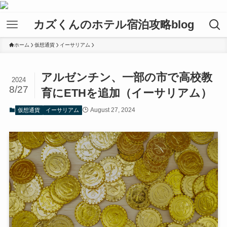
カズくんのホテル宿泊攻略blog
ホーム
仮想通貨
イーサリアム
アルゼンチン、一部の市で高校教
2024
8/27
育にETHを追加（イーサリアム）
August 27, 2024
仮想通貨
イーサリアム