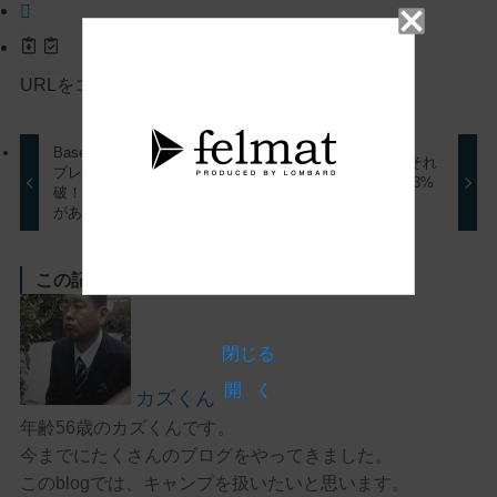
URLをコピーしました！
Base Dawgz（DAWGZ）
Render と Fetch.ai はそれ
プレセールで250万ドル突
ぞれ年初来 48% と 113%
破！MOGを超える可能性
急騰（ＡＩ銘柄）
があるか（ミームコイン）
この記事を書いた人
閉じる
開 く
カズくん
年齢56歳のカズくんです。
今までにたくさんのブログをやってきました。
このblogでは、キャンプを扱いたいと思います。