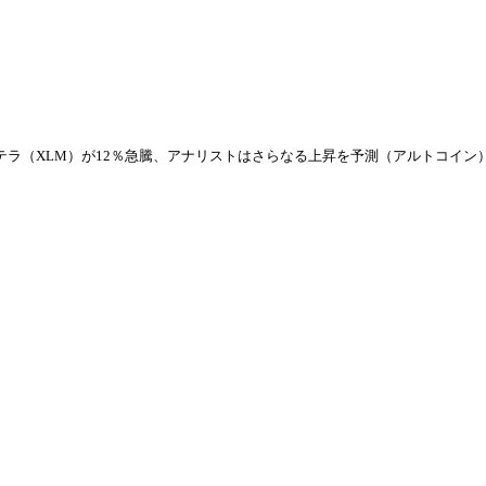
テラ（XLM）が12％急騰、アナリストはさらなる上昇を予測（アルトコイン