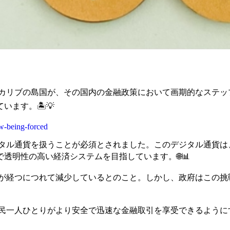
！あるカリブの島国が、その国内の金融政策において画期的なステ
ます。🏝️💡
w-being-forced
ジタル通貨を扱うことが必須とされました。このデジタル通貨
透明性の高い経済システムを目指しています。🌐📊
間が経つにつれて減少しているとのこと。しかし、政府はこの
国民一人ひとりがより安全で迅速な金融取引を享受できるよう