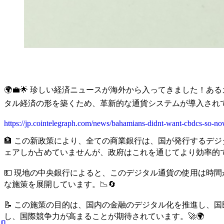
🌍💼🌟 珍しい経済ニュースが海外から入ってきました
タル経済の形を築くため、革新的な通貨システムが導入されてい
https://jp.cointelegraph.com/news/bahamians-didnt-want-cbdcs-so-no
🏦 この新政策により、全ての商業銀行は、国が発行するデ
ェアしか占めていませんが、政府はこれを通じてより効率的で
💵 現地の中央銀行によると、このデジタル通貨の使用は時
な施策を展開しています。📉🔄
📝 この施策の目的は、国内の金融のデジタル化を推進し、
し、国際競争力が高まることが期待されています。🚀🌍