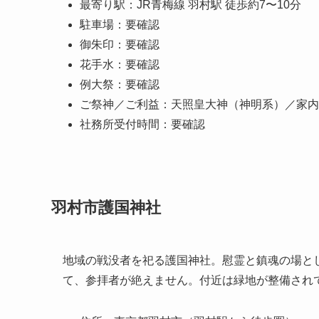
最寄り駅：JR青梅線 羽村駅 徒歩約7〜10分
駐車場：要確認
御朱印：要確認
花手水：要確認
例大祭：要確認
ご祭神／ご利益：天照皇大神（神明系）／家内
社務所受付時間：要確認
羽村市護国神社
地域の戦没者を祀る護国神社。慰霊と鎮魂の場と
て、参拝者が絶えません。付近は緑地が整備され