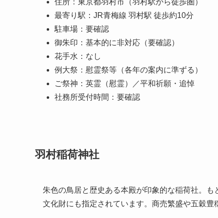
住所：東京都羽村市（羽村駅から徒歩圏）
最寄り駅：JR青梅線 羽村駅 徒歩約10分
駐車場：要確認
御朱印：基本的に非対応（要確認）
花手水：なし
例大祭：慰霊祭等（各年の案内に準ずる）
ご祭神：英霊（慰霊）／平和祈願・追悼
社務所受付時間：要確認
羽村稲荷神社
朱色の鳥居と歴史ある本殿が印象的な稲荷社。も
文化財にも指定されています。商売繁盛や五穀豊