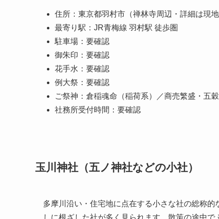
住所：東京都羽村市（禅林寺周辺・詳細は現地
最寄り駅：JR青梅線 羽村駅 徒歩圏
駐車場：要確認
御朱印：要確認
花手水：要確認
例大祭：要確認
ご祭神：倉稲魂命（稲荷系）／商売繁盛・五穀
社務所受付時間：要確認
玉川神社（五ノ神社などの小社）
多摩川沿い・住宅地に点在する小さな社の総称的
しに根ざした社が多く見られます。散策の途中で