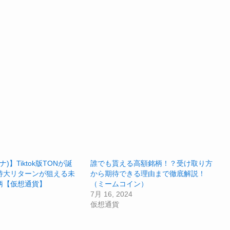
ラナ)】Tiktok版TONが誕
誰でも貰える高額銘柄！？受け取り方
特大リターンが狙える未
から期待できる理由まで徹底解説！
柄【仮想通貨】
（ミームコイン）
7月 16, 2024
仮想通貨