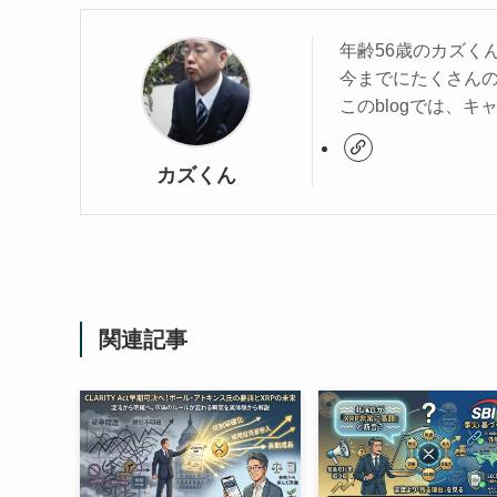
年齢56歳のカズく
今までにたくさん
このblogでは、
カズくん
関連記事