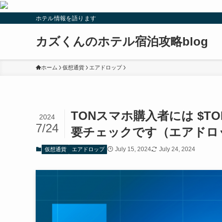
ホテル情報を語ります
カズくんのホテル宿泊攻略blog
ホーム
仮想通貨
エアドロップ
TONスマホ購入者には $T
2024
7/24
要チェックです（エアドロ
July 15, 2024
July 24, 2024
仮想通貨
エアドロップ