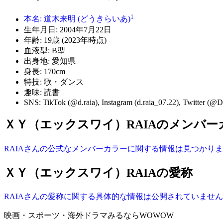
1
本名: 道木来明 (どうきらいあ)
生年月日: 2004年7月22日
年齢: 19歳 (2023年時点)
血液型: B型
出身地: 愛知県
身長: 170cm
特技: 歌・ダンス
趣味: 読書
SNS: TikTok (@d.raia), Instagram (d.raia_07.22), Twitter (@D
ＸＹ（エックスワイ）RAIAのメンバー
RAIAさんの公式なメンバーカラーに関する情報は見つかり
ＸＹ（エックスワイ）RAIAの愛称
RAIAさんの愛称に関する具体的な情報は公開されていませ
映画・スポーツ・海外ドラマみるならWOWOW