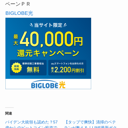
ペーンＰＲ
BIGLOBE光
関連
バイデン大統領も認めた？57
【タップで爽快】清掃のベテ
歳からのビットコイン投資で
ランが教える！LINE最新ボク