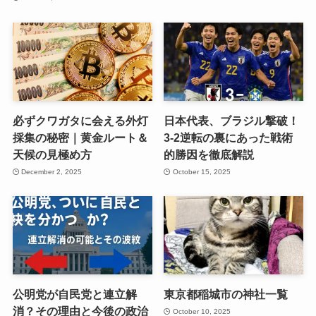
必ずクワガタに会える外灯
日本代表、ブラジル撃破！
採集の秘密｜黄金ルート＆
3-2逆転の裏にあった戦術
天候の見極め方
的勝因を徹底解説
December 2, 2025
October 15, 2025
公明党が自民党と連立解
東京都稲城市の神社一覧
消？その理由と今後の政治
October 10, 2025