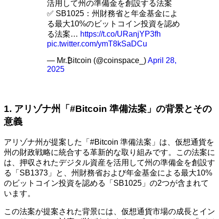
活用して州の準備金を創設する法案
✅ SB1025：州財務省と年金基金によ
る最大10%のビットコイン投資を認め
る法案…
https://t.co/URanjYP3fh
pic.twitter.com/ymT8kSaDCu
— Mr.₿itcoin (@coinspace_)
April 28,
2025
1. アリゾナ州「#Bitcoin 準備法案」の背景とその
意義
アリゾナ州が提案した「#Bitcoin 準備法案」は、仮想通貨を
州の財政戦略に統合する革新的な取り組みです。この法案に
は、押収されたデジタル資産を活用して州の準備金を創設す
る「SB1373」と、州財務省および年金基金による最大10%
のビットコイン投資を認める「SB1025」の2つが含まれて
います。
この法案が提案された背景には、仮想通貨市場の成長とイン