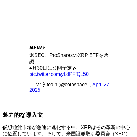
𝙉𝙀𝙒⚡️
米SEC、ProSharesのXRP ETFを承
認
4月30日に公開予定🔥
pic.twitter.com/yLdPFfQL50
— Mr.₿itcoin (@coinspace_)
April 27,
2025
魅力的な導入文
仮想通貨市場が急速に進化する中、XRPはその革新の中心
に位置しています。そして、米国証券取引委員会（SEC）