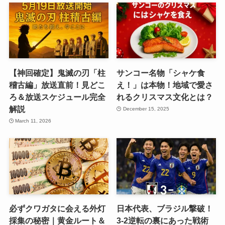
【神回確定】鬼滅の刃「柱
サンコー名物「シャケ食
稽古編」放送直前！見どこ
え！」は本物！地域で愛さ
ろ＆放送スケジュール完全
れるクリスマス文化とは？
解説
December 15, 2025
March 11, 2026
必ずクワガタに会える外灯
日本代表、ブラジル撃破！
採集の秘密｜黄金ルート＆
3-2逆転の裏にあった戦術