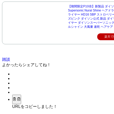
【期間限定P10倍】新製品 ダイソン
Supersonic Nural Shine ヘ
ライヤー HD16 SBP ストロベ
ズピンク ダイソン公式 新品 ダ
イヤー ダイソンスーパーソニッ
ルシャイン 大風量 速乾 ヘアケア
楽天で
雑談
よかったらシェアしてね！
URLをコピーしました！