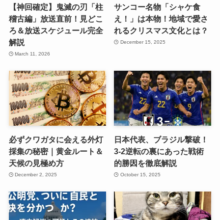
【神回確定】鬼滅の刃「柱
サンコー名物「シャケ食
稽古編」放送直前！見どこ
え！」は本物！地域で愛さ
ろ＆放送スケジュール完全
れるクリスマス文化とは？
解説
December 15, 2025
March 11, 2026
必ずクワガタに会える外灯
日本代表、ブラジル撃破！
採集の秘密｜黄金ルート＆
3-2逆転の裏にあった戦術
天候の見極め方
的勝因を徹底解説
December 2, 2025
October 15, 2025