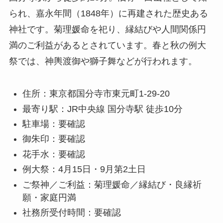
られ、嘉永年間（1848年）に再建された歴史ある
神社です。菊理媛命を祀り、縁結びや人間関係円
満のご利益があるとされています。春と秋の例大
祭では、神輿渡御や獅子舞などが行われます。
住所：東京都国分寺市東元町1-29-20
最寄り駅：JR中央線 国分寺駅 徒歩10分
駐車場：要確認
御朱印：要確認
花手水：要確認
例大祭：4月15日・9月第2土日
ご祭神／ご利益：菊理媛命／縁結び・良縁祈
願・家庭円満
社務所受付時間：要確認