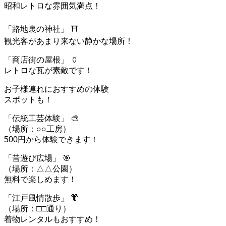
昭和レトロな雰囲気満点！
「路地裏の神社」 ⛩️
観光客があまり来ない静かな場所！
「商店街の屋根」 🏺
レトロな瓦が素敵です！
お子様連れにおすすめの体験
スポットも！
「伝統工芸体験」 🎨
（場所：○○工房）
500円から体験できます！
「昔遊び広場」 🎯
（場所：△△公園）
無料で楽しめます！
「江戸風情散歩」 👘
（場所：□□通り）
着物レンタルもおすすめ！