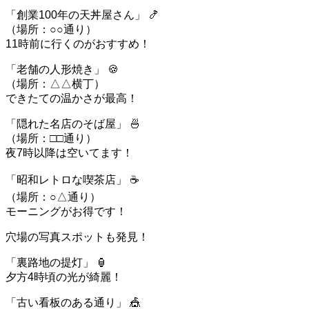
「創業100年の天丼屋さん」 🍤
（場所：○○通り）
11時前に行くのがおすすめ！
「老舗の人形焼き」 🍪
（場所：△△横丁）
できたての温かさが最高！
「隠れた名店のそば屋」 🍜
（場所：□□通り）
夜7時以降は空いてます！
「昭和レトロな喫茶店」 ☕
（場所：○△通り）
モーニングがお得です！
穴場の写真スポットも発見！
「裏路地の提灯」 🏮
夕方4時頃の光が綺麗！
「古い看板のある通り」 🎪