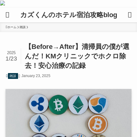
カズくんのホテル宿泊攻略blog
ホーム
雑談
【Before→After】清掃員の僕が選
2025
んだ！KMクリニックでホクロ除
1/23
去！安心治療の記録
January 23, 2025
雑談